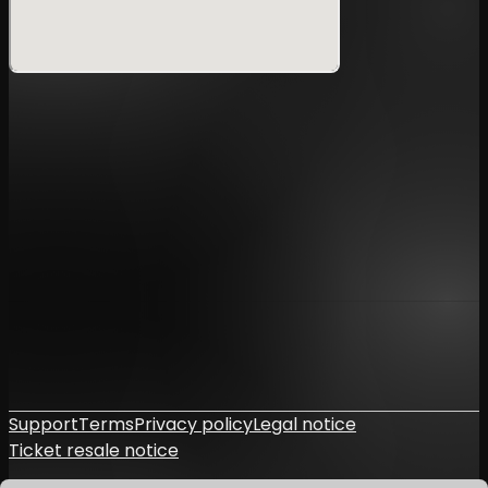
事前に撮影申請をいただいていない場合、スタッフより撮影
の中止をお願いする場合がございます。
また、状況によっては撮影データの削除をお願いすることが
あります。
円滑なイベント運営にご協力いただけますよう、必ず事前の
申請をお願いいたします。
⚠️会場内でのお願い
館内での飲食はお控えください。ゴミは必ずお持ち帰り
ください。
無許可での商業行為は固くお断りいたします。
コンテスト進行の妨げやスポーツマンシップに反する行
為が確認された場合、退場をお願いすることがございま
す。
Support
Terms
Privacy policy
Legal notice
Ticket resale notice
🌱車椅子でのご来場について