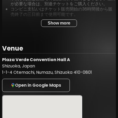
が必要な場合は、別途チケットをご購入ください。
コンビニ支払いはチケット販売開始の36時間後から販
売終了の三日前まで使用可能です。
Show more
📷撮影に関する注意
一眼レフカメラ、ビデオカメラ、GoPro等による撮影
Venue
をご希望の方は、下記の撮影申請フォームをご利用くだ
さい。
スマートフォンやタブレット端末での撮影は可能です。
Plaza Verde Convention Hall A
ただし、ライブ配信目的の撮影は禁止されます。
Shizuoka, Japan
撮影した映像や画像のYouTubeやInstagram等への公
1-1-4 Otemachi, Numazu, Shizuoka 410-0801
開は可能ですが、長時間のコンテスト全体の撮影はご遠
慮ください。
一般のお客様による一脚・三脚の使用は禁止です。ま
Open in Google Maps
た、周囲に迷惑となる高さでの撮影も禁止です。
📝撮影申請フォーム
[
申請フォームはこちら
]