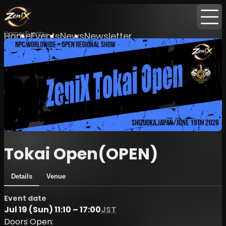
Home
Events
Home
Events
News
Newsletter
Tokai Open(OPEN)
Details
Venue
Event date
Jul 19 (Sun) 11:10 – 17:00
JST
Doors Open: